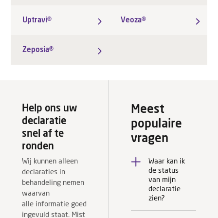
Uptravi®
Veoza®
Zeposia®
Help ons uw
Meest
declaratie
populaire
snel af te
vragen
ronden
Waar kan ik
Wij kunnen alleen
de status
declaraties in
van mijn
U kunt de
behandeling nemen
declaratie
status van
waarvan
zien?
uw declaratie
alle informatie goed
zien bij ‘mijn
ingevuld staat. Mist