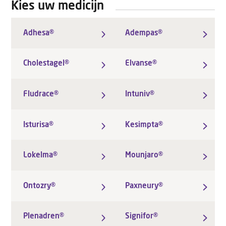
Kies uw medicijn
Adhesa®
Adempas®
Cholestagel®
Elvanse®
Fludrace®
Intuniv®
Isturisa®
Kesimpta®
Lokelma®
Mounjaro®
Ontozry®
Paxneury®
Plenadren®
Signifor®