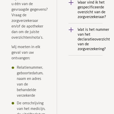
Waar vind ik het
declaraties’.
u één van de
gespecificeerde
Klik hier om
Door op de
gevraagde gegevens?
overzicht van de
te kijken
declaratie te
Vraag de
zorgverzekeraar?
waar op de
klikken ziet u
zorgverzekeraar
website van
een overzicht
en/of de apotheker
Wat is het nummer
uw
van de foto
dan om de juiste
van het
zorgverzekeraar
en de
overzichten/nota’s.
declaratieoverzicht
Dit nummer
u het
gegevens.
van de
kunt u vaak
Wij moeten in elk
gespecificeerde
Staat u
zorgverzekering?
linksboven in
geval van uw
overzicht van
declaratie op
de
ontvangen:
uw declaratie
de status ‘In
specificatie
kunt vinden.
behandeling
Relatienummer,
van de
bij TBR-
geboortedatum,
zorgverzekering
medewerker’?
naam en adres
vinden. Het is
Dan is de
van de
een getal
declaratie
behandelde
gevolgd door
ingediend en
verzekerde
een / en een
wacht hij op
jaartal,
De omschrijving
goedkeuring
bijvoorbeeld:
van het medicijn,
door een
3/2019. Het