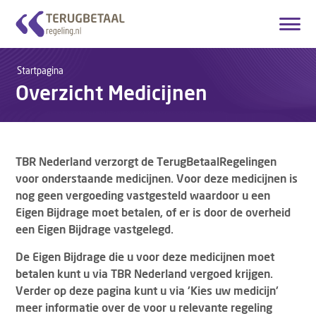
Inloggen
Account aanmaken
Startpagina
Overzicht Medicijnen
Nederlands
Startpagina
Overzicht Medicijnen
TBR Nederland verzorgt de TerugBetaalRegelingen
voor onderstaande medicijnen. Voor deze medicijnen is
Hoe het werkt
nog geen vergoeding vastgesteld waardoor u een
Eigen Bijdrage moet betalen, of er is door de overheid
Over ons
een Eigen Bijdrage vastgelegd.
Contact
De Eigen Bijdrage die u voor deze medicijnen moet
betalen kunt u via TBR Nederland vergoed krijgen.
Verder op deze pagina kunt u via 'Kies uw medicijn'
meer informatie over de voor u relevante regeling