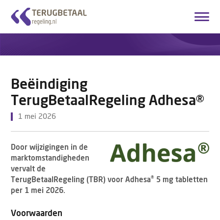
Inloggen
Account aanmaken
Nederlands
Beëindiging
Startpagina
TerugBetaalRegeling Adhesa®
Overzicht Medicijnen
1 mei 2026
Hoe het werkt
Door wijzigingen in de
Over ons
marktomstandigheden
vervalt de
Contact
®
TerugBetaalRegeling (TBR) voor Adhesa
5 mg tabletten
per 1 mei 2026.
Voorwaarden