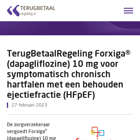
Inloggen
Account aanmaken
Nederlands
TerugBetaalRegeling Forxiga®
Startpagina
(dapagliflozine) 10 mg voor
Overzicht Medicijnen
symptomatisch chronisch
hartfalen met een behouden
Hoe het werkt
ejectiefractie (HFpEF)
Over ons
27 februari 2023
Contact
De zorgverzekeraar
®
vergoedt Forxiga
(dapagliflozine) 10 mg