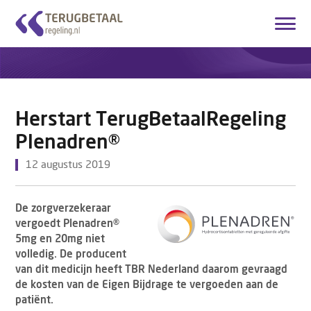
Inloggen
Account aanmaken
Nederlands
Herstart TerugBetaalRegeling
Startpagina
Plenadren®
Overzicht Medicijnen
12 augustus 2019
Hoe het werkt
De zorgverzekeraar
Over ons
vergoedt Plenadren®
5mg en 20mg niet
Contact
volledig. De producent
van dit medicijn heeft TBR Nederland daarom gevraagd
de kosten van de Eigen Bijdrage te vergoeden aan de
patiënt.