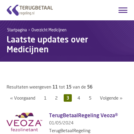
Inloggen
Account aanmaken
Startpagina
Overzicht Medicijnen
Laatste updates over
Nederlands
Medicijnen
Startpagina
Overzicht Medicijnen
Hoe het werkt
Resultaten weergeven
11
tot
15
van de
56
Over ons
« Voorgaand
1
2
3
4
5
Volgende »
Contact
TerugBetaalRegeling Veoza®
01/05/2024
TerugBetaalRegeling