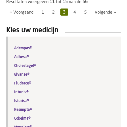
Resultaten weergeven
11
tot
15
van de
56
« Voorgaand
1
2
3
4
5
Volgende »
Kies uw medicijn
Adempas®
Adhesa®
Cholestagel®
Elvanse®
Fludrace®
Intuniv®
Isturisa®
Kesimpta®
Lokelma®